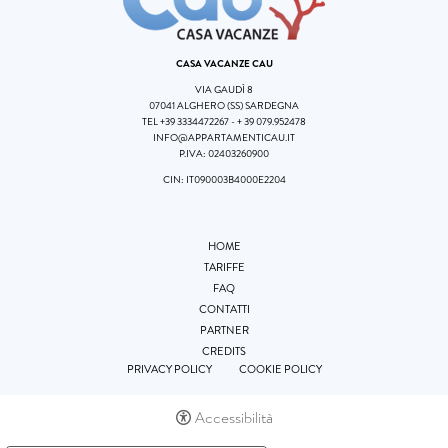
CASA VACANZE CAU
VIA GAUDÌ 8
07041 ALGHERO (SS) SARDEGNA
TEL
+39 3334472267
-
+ 39 079.952478
INFO@APPARTAMENTICAU.IT
P.IVA: 02403260900
CIN: IT090003B4000E2204
HOME
TARIFFE
FAQ
CONTATTI
PARTNER
CREDITS
PRIVACY POLICY
COOKIE POLICY
Accessibilità