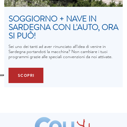
SOGGIORNO + NAVE IN
SARDEGNA CON L'AUTO, ORA
SI PUÒ!
Sei uno dei tanti ad aver rinunciato all’idea di venire in
Sardegna portandoti la macchina? Non cambiare i tuoi
programmi grazie alle speciali convenzioni da noi attivate.
SCOPRI