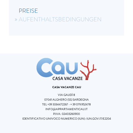
PREISE
AUFENTHALTSBEDINGUNGEN
CASA VACANZE CAU
VIA GAUDÌ 8
07041 ALGHERO (SS) SARDEGNA
TEL
+39 3334472267
-
+ 39 079.952478
INFO@APPARTAMENTICAU.IT
P.IVA: 02403260900
IDENTIFICATIVO UNIVOCO NUMERICO (IUN):
IUN.GOV.IT/E2204