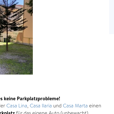
 es keine Parkplatzprobleme!
 der
Casa Lina
,
Casa Ilaria
und
Casa Marta
einen
rkplatz
für das eigene Auto (unbewacht).