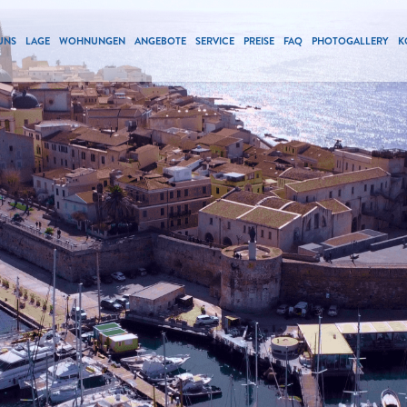
UNS
LAGE
WOHNUNGEN
ANGEBOTE
SERVICE
PREISE
FAQ
PHOTOGALLERY
K