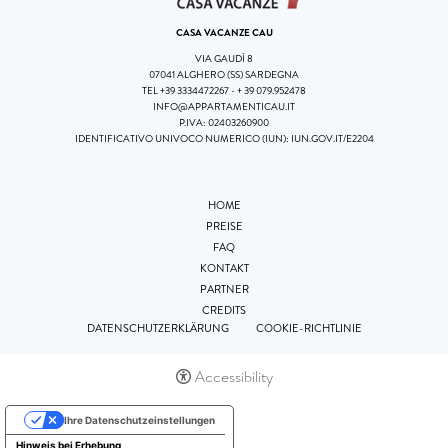
CASA VACANZE CAU
VIA GAUDÌ 8
07041 ALGHERO (SS) SARDEGNA
TEL
+39 3334472267
-
+ 39 079.952478
INFO@APPARTAMENTICAU.IT
P.IVA: 02403260900
IDENTIFICATIVO UNIVOCO NUMERICO (IUN):
IUN.GOV.IT/E2204
HOME
PREISE
FAQ
KONTAKT
PARTNER
CREDITS
DATENSCHUTZERKLÄRUNG
COOKIE-RICHTLINIE
Accessibility
Ihre Datenschutzeinstellungen
Hinweis bei Erhebung